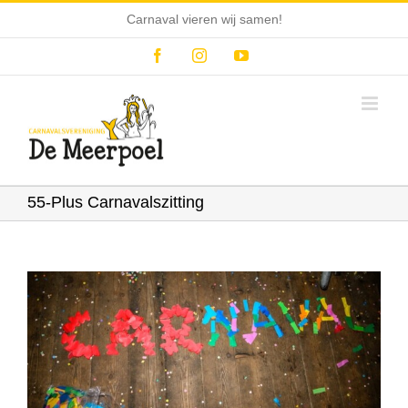
Ga
Carnaval vieren wij samen!
naar
inhoud
Facebook
Instagram
YouTube
55-Plus Carnavalszitting
Bekijk
grotere
afbeelding