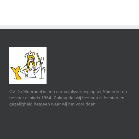
CV De Meerpoel is een carnavalsvereniging uit Someren en
bestaat al sinds 1964. Zolang dat wij bestaan is feesten en
gezelligheid hetgeen waar wij het voor doen.