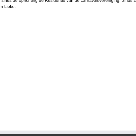
al sinds de oprichting de Residentie van de carnavalsvereniging. Sind
en Lieke.