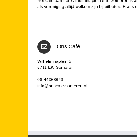
Het café aan het Wilhelminaplein 5 te Someren is 
als vereniging altijd welkom zijn bij uitbaters Frans 
Ons Café
Wilhelminaplein 5
5711 EK Someren
06-44366643
info@onscafe-someren.nl