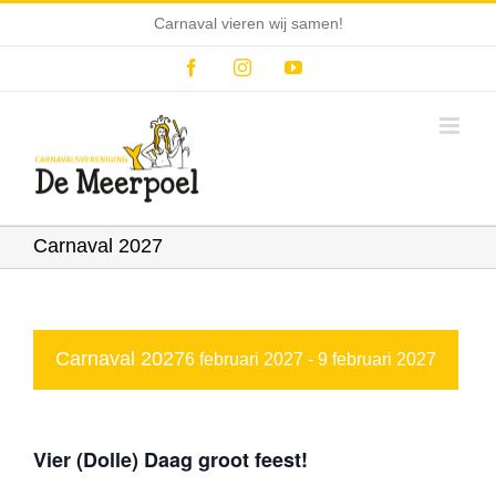
Ga
Carnaval vieren wij samen!
naar
inhoud
Facebook
Instagram
YouTube
Carnaval 2027
Carnaval 2027
6 februari 2027
-
9 februari 2027
Vier (Dolle) Daag groot feest!