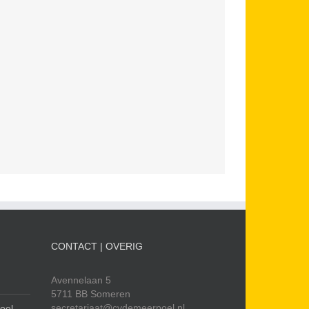
CONTACT | OVERIG
Avennelaan 5
5711 BB Someren
secretariaat@cvdemeerpoel.nl
oel