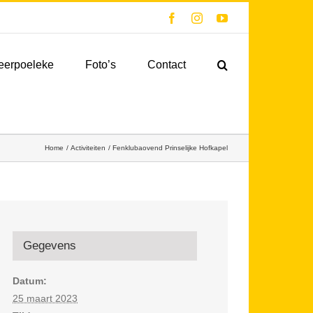
Facebook
Instagram
YouTube
eerpoeleke
Foto’s
Contact
Home
Activiteiten
Fenklubaovend Prinselijke Hofkapel
Gegevens
Datum:
25 maart 2023