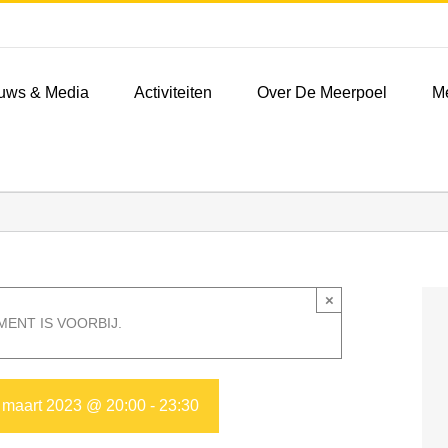
uws & Media
Activiteiten
Over De Meerpoel
M
×
MENT IS VOORBIJ.
 maart 2023 @ 20:00
-
23:30