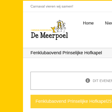
Ga
Carnaval vieren wij samen!
naar
inhoud
Home
Nie
Fenklubaovend Prinselijke Hofkapel
DIT EVENE
Fenklubaovend Prinselijke Hofkapel
25