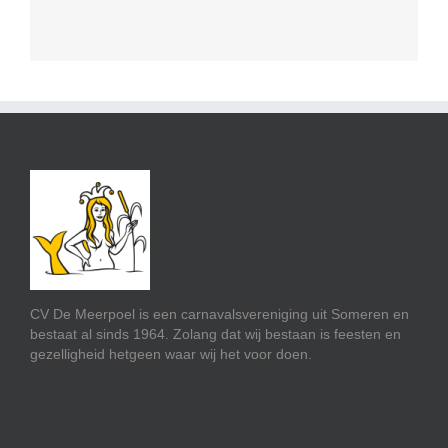
CV De Meerpoel is een carnavalsvereniging uit Someren en
bestaat al sinds 1964. Zolang dat wij bestaan is feesten en
gezelligheid hetgeen waar wij het voor doen.