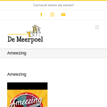
Ga
Carnaval vieren wij samen!
naar
inhoud
Facebook
Instagram
YouTube
Ameezing
Ameezing