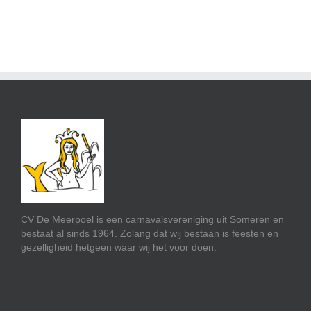
CV De Meerpoel is een carnavalsvereniging uit Someren en
bestaat al sinds 1964. Zolang dat wij bestaan is feesten en
gezelligheid hetgeen waar wij het voor doen.