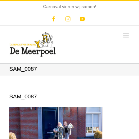
Ga
Carnaval vieren wij samen!
naar
inhoud
Facebook
Instagram
YouTube
SAM_0087
SAM_0087