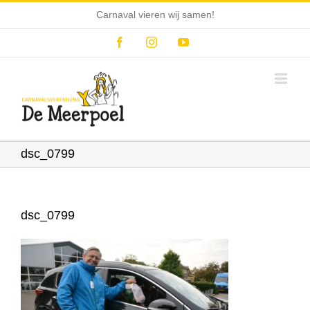
Ga
Carnaval vieren wij samen!
naar
inhoud
Facebook
Instagram
YouTube
dsc_0799
dsc_0799