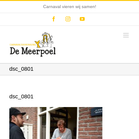
Ga
Carnaval vieren wij samen!
naar
inhoud
Facebook
Instagram
YouTube
dsc_0801
dsc_0801