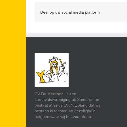
Deel op uw social media platform
CV De Meerpoel is een
carnavalsvereniging uit Someren en
bestaat al sinds 1964. Zolang dat wij
bestaan is feesten en gezelligheid
hetgeen waar wij het voor doen.