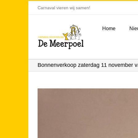
Ga
Carnaval vieren wij samen!
naar
inhoud
Home
Nie
Bonnenverkoop zaterdag 11 november va
Bekijk
grotere
afbeelding