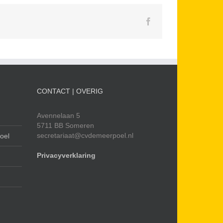
Facebook
CONTACT | OVERIG
Avennelaan 5
5711 BB Someren
secretariaat@cvdemeerpoel.nl
oel
Privacyverklaring