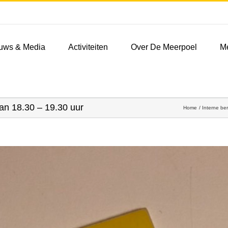
uws & Media
Activiteiten
Over De Meerpoel
M
n 18.30 – 19.30 uur
Home
Interne be