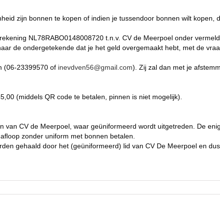
eid zijn bonnen te kopen of indien je tussendoor bonnen wilt kopen, da
p rekening NL78RABO0148008720 t.n.v. CV de Meerpoel onder vermeldi
 naar de ondergetekende dat je het geld overgemaakt hebt, met de vraa
Ven (06-23399570 of
inevdven56@gmail.com
). Zij zal dan met je afste
,00 (middels QR code te betalen, pinnen is niet mogelijk).
ten van CV de Meerpoel, waar geüniformeerd wordt uitgetreden. De eni
 aﬂoop zonder uniform met bonnen betalen.
n gehaald door het (geüniformeerd) lid van CV De Meerpoel en dus ni