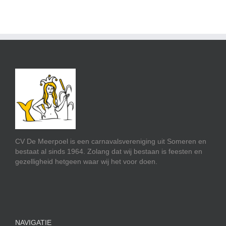
CV De Meerpoel is een carnavalsvereniging uit Someren en
bestaat al sinds 1964. Zolang dat wij bestaan is feesten en
gezelligheid hetgeen waar wij het voor doen.
NAVIGATIE