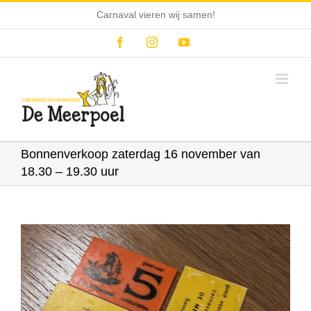
Ga
Carnaval vieren wij samen!
naar
inhoud
Facebook
Instagram
YouTube
Bonnenverkoop zaterdag 16 november van
18.30 – 19.30 uur
Bekijk
grotere
afbeelding