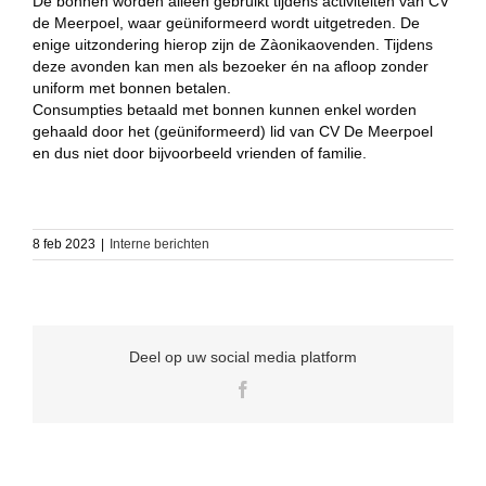
De bonnen worden alleen gebruikt tijdens activiteiten van CV
de Meerpoel, waar geüniformeerd wordt uitgetreden. De
enige uitzondering hierop zijn de Zàonikaovenden. Tijdens
deze avonden kan men als bezoeker én na aﬂoop zonder
uniform met bonnen betalen.
Consumpties betaald met bonnen kunnen enkel worden
gehaald door het (geüniformeerd) lid van CV De Meerpoel
en dus niet door bijvoorbeeld vrienden of familie.
8 feb 2023
|
Interne berichten
Deel op uw social media platform
Facebook