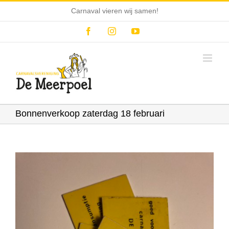
Ga
Carnaval vieren wij samen!
naar
inhoud
Facebook
Instagram
YouTube
Bonnenverkoop zaterdag 18 februari
Bekijk
grotere
afbeelding