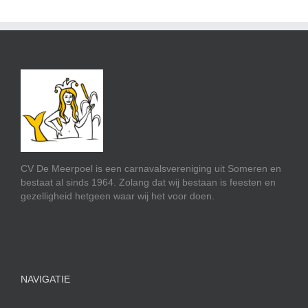
CV De Meerpoel is een carnavalsvereniging uit Someren en
bestaat al sinds 1964. Zolang dat wij bestaan is feesten en
gezelligheid hetgeen waar wij het voor doen.
NAVIGATIE