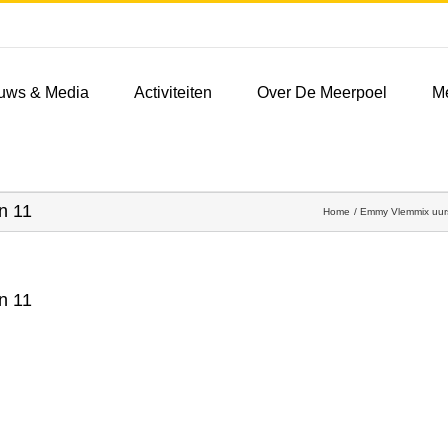
uws & Media
Activiteiten
Over De Meerpoel
M
n 11
Home
Emmy Vlemmix uurs
n 11