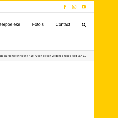
Facebook
Instagram
YouTube
eerpoeleke
Foto’s
Contact
te Burgemister Kloenk
18. Geert bij een volgende ronde Rad van 11