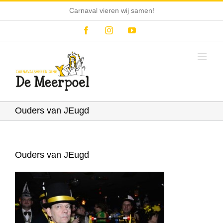
Ga
Carnaval vieren wij samen!
naar
inhoud
Facebook
Instagram
YouTube
Ouders van JEugd
Ouders van JEugd