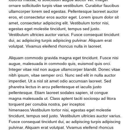
ornare sollicitudin turpis vitae vestibulum. Curabitur faucibus
ullamcorper lorem sed egestas. Pellentesque laoreet auctor
eros, et consectetur eros auctor eget. Lorem ipsum dolor sit
amet, consectetur adipiscing elit. Vestibulum tortor nisi,
egestas eget molestie tincidunt, tempus sed justo.
Vestibulum ultricies auctor varius. Fusce consequat tincidunt
dui, ac adipiscing turpis adipiscing pulvinar. Aliquam erat
volutpat. Vivamus eleifend rhoncus nulla in laoreet.
Aliquam commodo gravida magna eget tincidunt. Fusce nisi
augue, malesuada in commodo quis, euismod quis orci.
Integer vitae nisl non augue ullamcorper blandit. Donec vitae
nibh ipsum, vitae semper orci. Nunc sed elit in nulla auctor
imperdiet. Ut a nisl sit amet odio accumsan laoreet. Sed
pharetra lectus in arcu pellentesque et iaculis justo
pellentesque. Etiam laoreet sodales sapien, id congue
magna malesuada ut. Class aptent taciti sociosqu ad litora
torquent per conubia nostra, per inceptos
himenaeos.Vestibulum tortor nisi, egestas eget molestie
tincidunt, tempus sed justo. Vestibulum ultricies auctor varius.
Fusce consequat tincidunt dui, ac adipiscing turpis adipiscing
pulvinar. Aliquam erat volutpat. Vivamus eleifend rhoncus