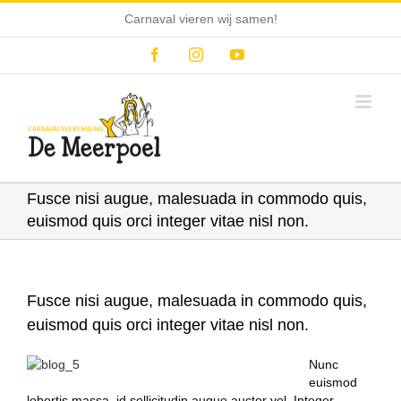
Ga
Carnaval vieren wij samen!
naar
inhoud
Facebook
Instagram
YouTube
Fusce nisi augue, malesuada in commodo quis,
euismod quis orci integer vitae nisl non.
Fusce nisi augue, malesuada in commodo quis,
euismod quis orci integer vitae nisl non.
Nunc
euismod
lobortis massa, id sollicitudin augue auctor vel. Integer