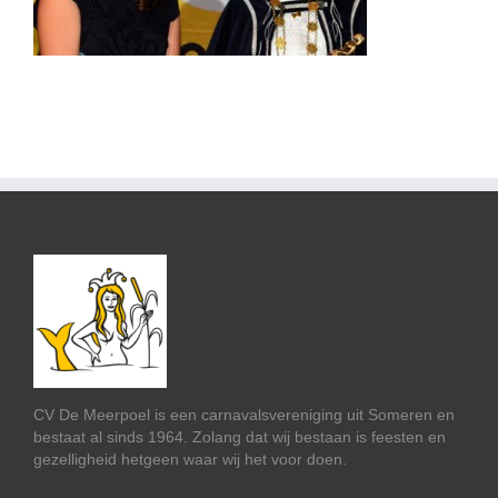
CV De Meerpoel is een carnavalsvereniging uit Someren en
bestaat al sinds 1964. Zolang dat wij bestaan is feesten en
gezelligheid hetgeen waar wij het voor doen.