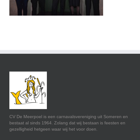
CV De Meerpoel is een carnavalsvereniging uit Someren en
bestaat al sinds 1964. Zolang dat wij bestaan is feesten en
gezelligheid hetgeen waar wij het voor doen.