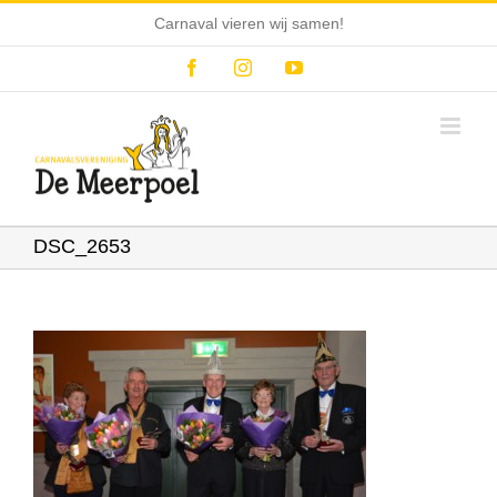
Ga
Carnaval vieren wij samen!
naar
inhoud
Facebook
Instagram
YouTube
DSC_2653