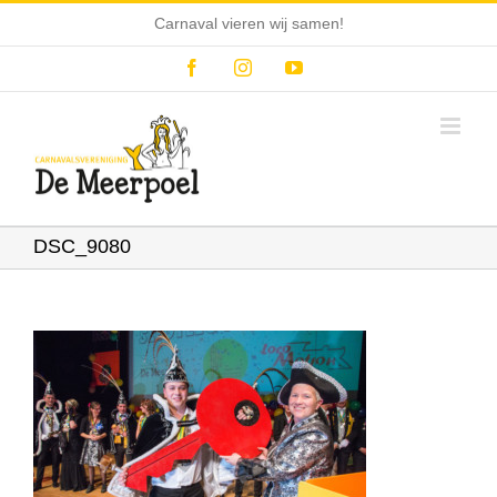
Ga
Carnaval vieren wij samen!
naar
inhoud
Facebook
Instagram
YouTube
DSC_9080