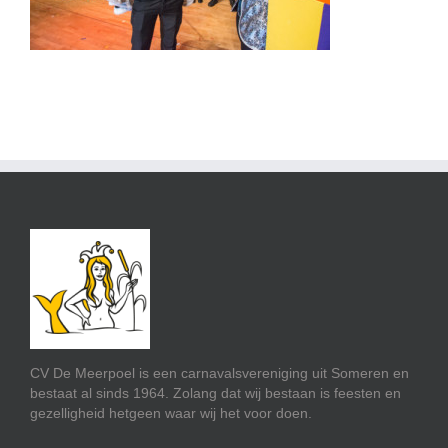
CV De Meerpoel is een carnavalsvereniging uit Someren en
bestaat al sinds 1964. Zolang dat wij bestaan is feesten en
gezelligheid hetgeen waar wij het voor doen.