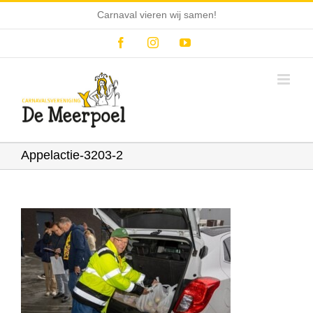
Ga
Carnaval vieren wij samen!
naar
inhoud
Facebook
Instagram
YouTube
Appelactie-3203-2