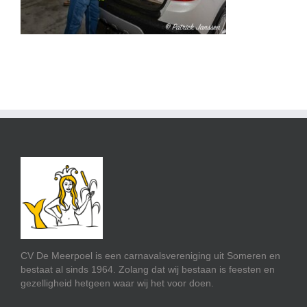
CV De Meerpoel is een carnavalsvereniging uit Someren en
bestaat al sinds 1964. Zolang dat wij bestaan is feesten en
gezelligheid hetgeen waar wij het voor doen.