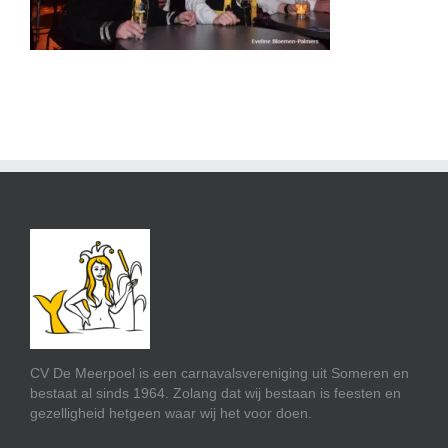
CV De Meerpoel is een carnavalsvereniging uit Someren en
bestaat al sinds 1964. Zolang dat wij bestaan is feesten en
gezelligheid hetgeen waar wij het voor doen.