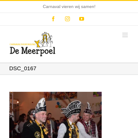
Ga
Carnaval vieren wij samen!
naar
inhoud
Facebook
Instagram
YouTube
DSC_0167