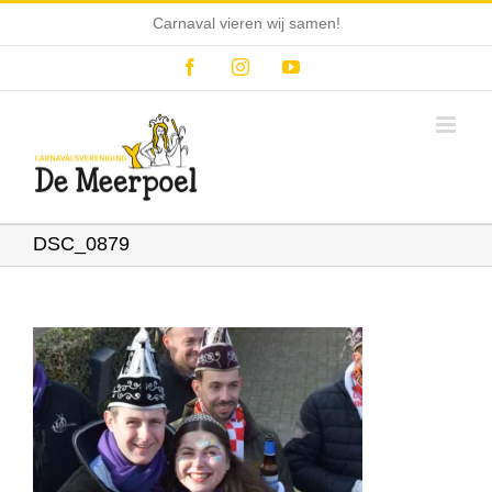
Ga
Carnaval vieren wij samen!
naar
inhoud
Facebook
Instagram
YouTube
DSC_0879