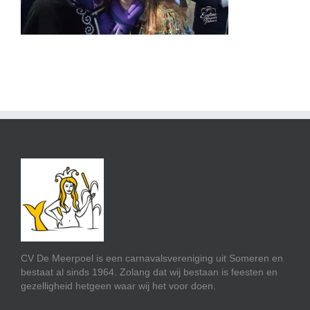
CV De Meerpoel is een carnavalsvereniging uit Someren en
bestaat al sinds 1964. Zolang dat wij bestaan is feesten en
gezelligheid hetgeen waar wij het voor doen.