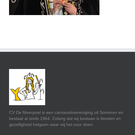
CV De Meerpoel is een carnavalsvereniging uit Someren en
bestaat al sinds 1964. Zolang dat wij bestaan is feesten en
gezelligheid hetgeen waar wij het voor doen.