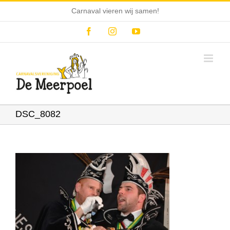
Ga
Carnaval vieren wij samen!
naar
inhoud
Facebook
Instagram
YouTube
DSC_8082