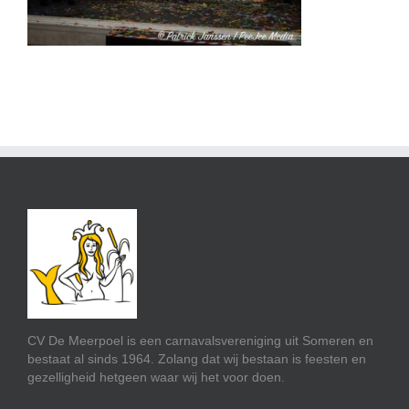
CV De Meerpoel is een carnavalsvereniging uit Someren en
bestaat al sinds 1964. Zolang dat wij bestaan is feesten en
gezelligheid hetgeen waar wij het voor doen.