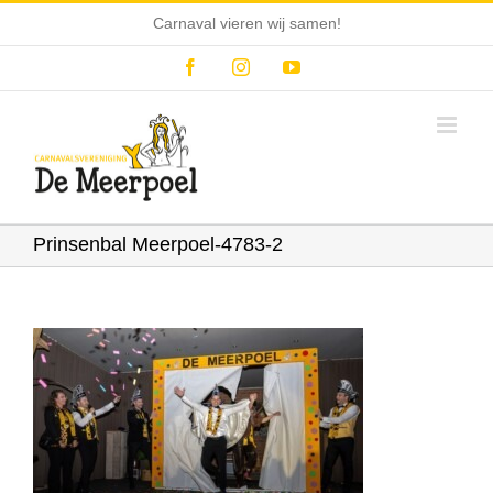
Ga
Carnaval vieren wij samen!
naar
inhoud
Facebook
Instagram
YouTube
Prinsenbal Meerpoel-4783-2