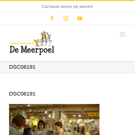
Ga
Carnaval vieren wij samen!
naar
inhoud
Facebook
Instagram
YouTube
DSC06191
DSC06191