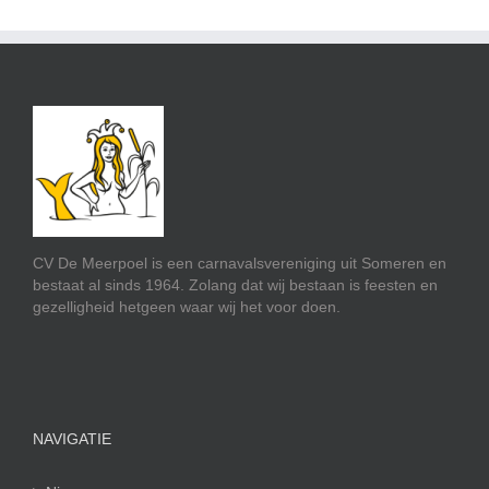
CV De Meerpoel is een carnavalsvereniging uit Someren en
bestaat al sinds 1964. Zolang dat wij bestaan is feesten en
gezelligheid hetgeen waar wij het voor doen.
NAVIGATIE