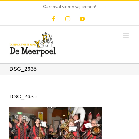
Ga
Carnaval vieren wij samen!
naar
inhoud
Facebook
Instagram
YouTube
DSC_2635
DSC_2635