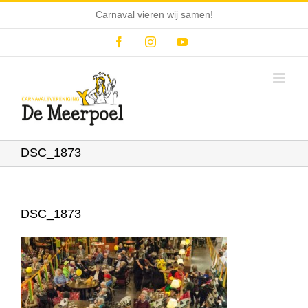
Ga
Carnaval vieren wij samen!
naar
inhoud
Facebook
Instagram
YouTube
DSC_1873
DSC_1873