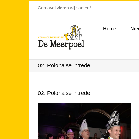
Ga
Carnaval vieren wij samen!
naar
inhoud
Home
Nie
02. Polonaise intrede
02. Polonaise intrede