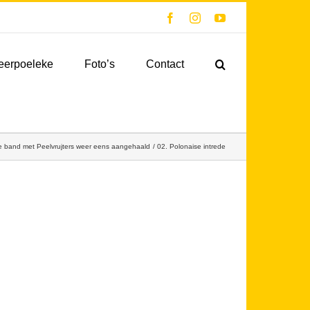
Facebook
Instagram
YouTube
eerpoeleke
Foto’s
Contact
 band met Peelvrujters weer eens aangehaald
02. Polonaise intrede