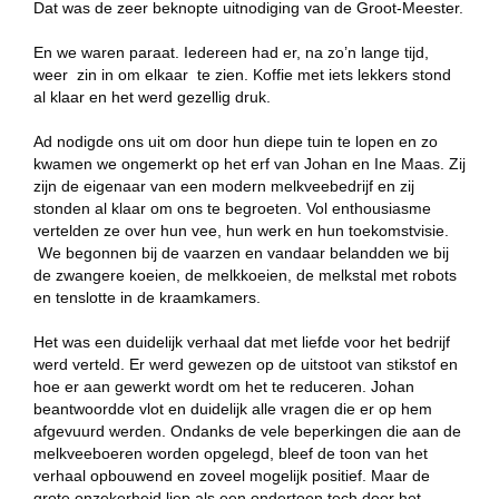
Dat was de zeer beknopte uitnodiging van de Groot-Meester.
En we waren paraat. Iedereen had er, na zo’n lange tijd,
weer zin in om elkaar te zien. Koffie met iets lekkers stond
al klaar en het werd gezellig druk.
Ad nodigde ons uit om door hun diepe tuin te lopen en zo
kwamen we ongemerkt op het erf van Johan en Ine Maas. Zij
zijn de eigenaar van een modern melkveebedrijf en zij
stonden al klaar om ons te begroeten. Vol enthousiasme
vertelden ze over hun vee, hun werk en hun toekomstvisie.
We begonnen bij de vaarzen en vandaar belandden we bij
de zwangere koeien, de melkkoeien, de melkstal met robots
en tenslotte in de kraamkamers.
Het was een duidelijk verhaal dat met liefde voor het bedrijf
werd verteld. Er werd gewezen op de uitstoot van stikstof en
hoe er aan gewerkt wordt om het te reduceren. Johan
beantwoordde vlot en duidelijk alle vragen die er op hem
afgevuurd werden. Ondanks de vele beperkingen die aan de
melkveeboeren worden opgelegd, bleef de toon van het
verhaal opbouwend en zoveel mogelijk positief. Maar de
grote onzekerheid liep als een ondertoon toch door het