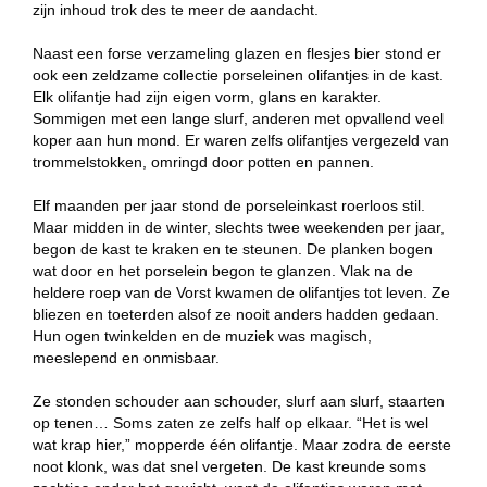
zijn inhoud trok des te meer de aandacht.
Naast een forse verzameling glazen en flesjes bier stond er
ook een zeldzame collectie porseleinen olifantjes in de kast.
Elk olifantje had zijn eigen vorm, glans en karakter.
Sommigen met een lange slurf, anderen met opvallend veel
koper aan hun mond. Er waren zelfs olifantjes vergezeld van
trommelstokken, omringd door potten en pannen.
Elf maanden per jaar stond de porseleinkast roerloos stil.
Maar midden in de winter, slechts twee weekenden per jaar,
begon de kast te kraken en te steunen. De planken bogen
wat door en het porselein begon te glanzen. Vlak na de
heldere roep van de Vorst kwamen de olifantjes tot leven. Ze
bliezen en toeterden alsof ze nooit anders hadden gedaan.
Hun ogen twinkelden en de muziek was magisch,
meeslepend en onmisbaar.
Ze stonden schouder aan schouder, slurf aan slurf, staarten
op tenen… Soms zaten ze zelfs half op elkaar. “Het is wel
wat krap hier,” mopperde één olifantje. Maar zodra de eerste
noot klonk, was dat snel vergeten. De kast kreunde soms