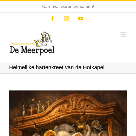
Ga
Carnaval vieren wij samen!
naar
inhoud
Facebook
Instagram
YouTube
Heimelijke hartenkreet van de Hofkapel
Bekijk
grotere
afbeelding