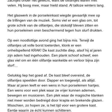
zachtjes onder het gewicht, want de olifantjes waren met
velen. Hij boog mee, maar hield stand. Al talloze winters lang.
Het glaswerk in de porseleinkast wiegde gevaarlijk mee op
de trillingen van de muziek. Soms viel er een glas om, tot
grote schrik van de olifantjes, die stokstijf bleven zitten en
hun porseleinen oren beschermend tegen hun slurf drukten.
Op een noodlottige avond ging het bijna mis. Terwijl de
olifantjes uit volle borst toeterden, klonk er een
onheilspellend KRAK! De kast zuchtte diep, alsof hij al jaren
zijn adem had ingehouden. Een plank schoof scheef, een
glas viel om en één olifantje wankelde en verloor bijna zijn
slurf…
Gelukkig liep het goed af. De kast bleef overeind, de
olifantjes speelden door. Dapper en toegewijd, als altijd.
Maar al jaren leeft er een wens in hun porseleinen hartjes.
Een wens voor een plek waar ze vrijer kunnen ademen,
bewegen en musiceren. Een plek waar de magische klanken
niet meer worden bedreigd door krapte en brekende glazen.
Misschien, zo hopen ze, is het tijd voor een grotere kast.
Eentje waarin ze écht kunnen schitteren.