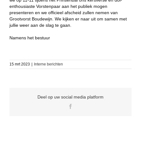
we op 11-11 tijdens het Prinsenbal ons kersverse en dol-
enthousiaste Vorstenpaar aan het publiek mogen
presenteren en we officieel afscheid zullen nemen van
Grootvorst Boudewijn. We kijken er naar uit om samen met
jullie weer aan de slag te gaan.
Namens het bestuur
15 mrt 2023
|
Interne berichten
Deel op uw social media platform
Facebook