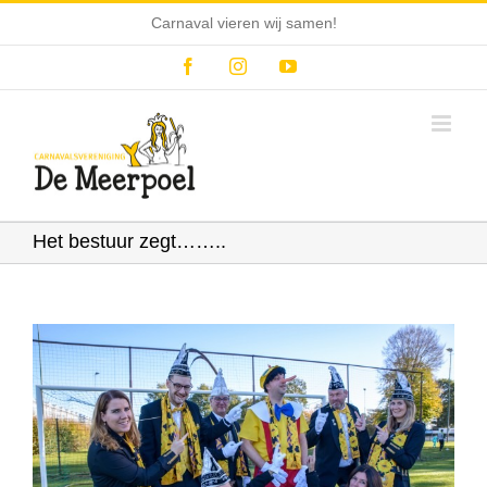
Ga
Carnaval vieren wij samen!
naar
inhoud
Facebook
Instagram
YouTube
Het bestuur zegt……..
Bekijk
grotere
afbeelding