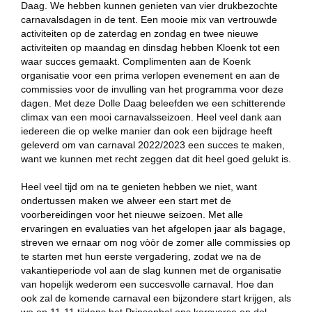
Daag. We hebben kunnen genieten van vier drukbezochte
carnavalsdagen in de tent. Een mooie mix van vertrouwde
activiteiten op de zaterdag en zondag en twee nieuwe
activiteiten op maandag en dinsdag hebben Kloenk tot een
waar succes gemaakt. Complimenten aan de Koenk
organisatie voor een prima verlopen evenement en aan de
commissies voor de invulling van het programma voor deze
dagen. Met deze Dolle Daag beleefden we een schitterende
climax van een mooi carnavalsseizoen. Heel veel dank aan
iedereen die op welke manier dan ook een bijdrage heeft
geleverd om van carnaval 2022/2023 een succes te maken,
want we kunnen met recht zeggen dat dit heel goed gelukt is.
Heel veel tijd om na te genieten hebben we niet, want
ondertussen maken we alweer een start met de
voorbereidingen voor het nieuwe seizoen. Met alle
ervaringen en evaluaties van het afgelopen jaar als bagage,
streven we ernaar om nog vòòr de zomer alle commissies op
te starten met hun eerste vergadering, zodat we na de
vakantieperiode vol aan de slag kunnen met de organisatie
van hopelijk wederom een succesvolle carnaval. Hoe dan
ook zal de komende carnaval een bijzondere start krijgen, als