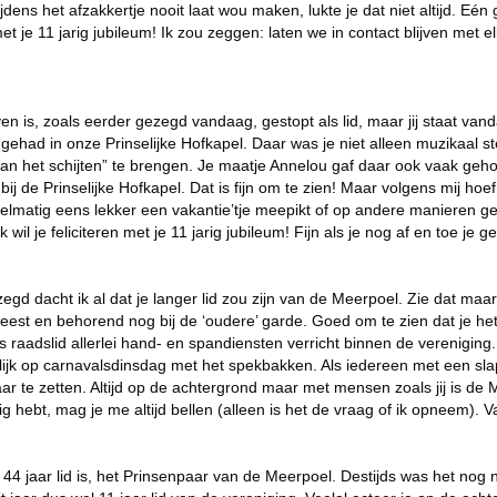
tijdens het afzakkertje nooit laat wou maken, lukte je dat niet altijd. E
met je 11 jarig jubileum! Ik zou zeggen: laten we in contact blijven met 
 is, zoals eerder gezegd vandaag, gestopt als lid, maar jij staat vand
 gehad in onze Prinselijke Hofkapel. Daar was je niet alleen muzikaal
“aan het schijten” te brengen. Je maatje Annelou gaf daar ook vaak geh
ij de Prinselijke Hofkapel. Dat is fijn om te zien! Maar volgens mij hoef
elmatig eens lekker een vakantie’tje meepikt of op andere manieren geni
l je feliciteren met je 11 jarig jubileum! Fijn als je nog af en toe je ge
 gezegd dacht ik al dat je langer lid zou zijn van de Meerpoel. Zie dat ma
geweest en behorend nog bij de ‘oudere’ garde. Goed om te zien dat je 
 raadslid allerlei hand- en spandiensten verricht binnen de vereniging.
lijk op carnavalsdinsdag met het spekbakken. Als iedereen met een slap
laar te zetten. Altijd op de achtergrond maar met mensen zoals jij is 
 hebt, mag je me altijd bellen (alleen is het de vraag of ik opneem). Va
4 jaar lid is, het Prinsenpaar van de Meerpoel. Destijds was het nog nie