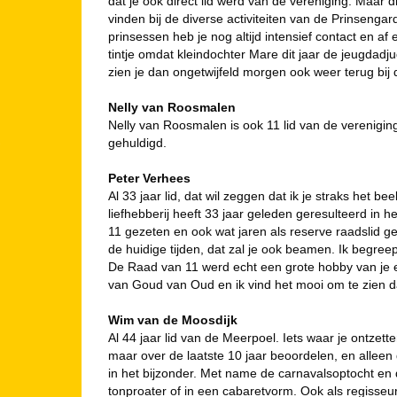
dat je ook direct lid werd van de vereniging. Maar d
vinden bij de diverse activiteiten van de Prinsengar
prinsessen heb je nog altijd intensief contact en a
tintje omdat kleindochter Mare dit jaar de jeugdadj
zien je dan ongetwijfeld morgen ook weer terug bij d
Nelly van Roosmalen
Nelly van Roosmalen is ook 11 lid van de verenigin
gehuldigd.
Peter Verhees
Al 33 jaar lid, dat wil zeggen dat ik je straks het b
liefhebberij heeft 33 jaar geleden geresulteerd in 
11 gezeten en ook wat jaren als reserve raadslid ge
de huidige tijden, dat zal je ook beamen. Ik begreep
De Raad van 11 werd echt een grote hobby van je e
van Goud van Oud en ik vind het mooi om te zien dat
Wim van de Moosdijk
Al 44 jaar lid van de Meerpoel. Iets waar je ontzett
maar over de laatste 10 jaar beoordelen, en alleen
in het bijzonder. Met name de carnavalsoptocht e
tonproater of in een cabaretvorm. Ook als regisseur