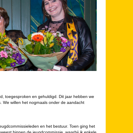
ald, toegesproken en gehuldigd. Dit jaar hebben we
id is. We willen het nogmaals onder de aandacht
e jeugdcommissieleden en het bestuur. Toen ging het
 geweest binnen de jeugdcommissie, waarbij ik enkele