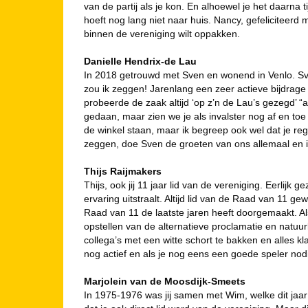
van de partij als je kon. En alhoewel je het daarna 
hoeft nog lang niet naar huis. Nancy, gefeliciteerd 
binnen de vereniging wilt oppakken.
Danielle Hendrix-de Lau
In 2018 getrouwd met Sven en wonend in Venlo. Sven
zou ik zeggen! Jarenlang een zeer actieve bijdrage
probeerde de zaak altijd ‘op z’n de Lau’s gezegd’ 
gedaan, maar zien we je als invalster nog af en toe b
de winkel staan, maar ik begreep ook wel dat je reg
zeggen, doe Sven de groeten van ons allemaal en ik wi
Thijs Raijmakers
Thijs, ook jij 11 jaar lid van de vereniging. Eerlijk
ervaring uitstraalt. Altijd lid van de Raad van 11 
Raad van 11 de laatste jaren heeft doorgemaakt. Als
opstellen van de alternatieve proclamatie en natuur
collega’s met een witte schort te bakken en alles k
nog actief en als je nog eens een goede speler nodig
Marjolein van de Moosdijk-Smeets
In 1975-1976 was jij samen met Wim, welke dit jaar 4