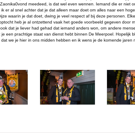
Zaonika0vond meedeed, is dat wel even wennen. Iemand die er niet o
r al snel achter dat je dat alleen maar doet om alles naar een hoger le
jze waarin je dat doet, dwing je veel respect af bij deze personen. Elk
optocht heb je al ontzettend vaak het goede voorbeeld gegeven door mee 
je ook dat je liever had gehad dat iemand anders won, om andere mense
at je een prachtige staat van dienst hebt binnen De Meerpoel. Hopelijk b
lij dat we je hier in ons midden hebben en ik wens je de komende jaren 