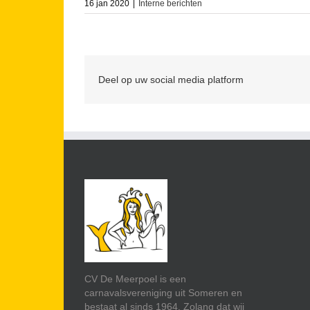
16 jan 2020
|
Interne berichten
Deel op uw social media platform
CV De Meerpoel is een
carnavalsvereniging uit Someren en
bestaat al sinds 1964. Zolang dat wij