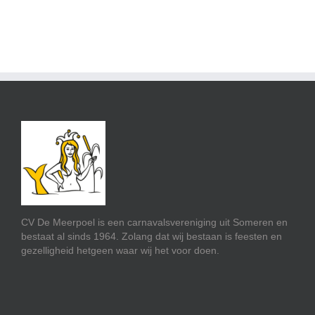
CV De Meerpoel is een carnavalsvereniging uit Someren en
bestaat al sinds 1964. Zolang dat wij bestaan is feesten en
gezelligheid hetgeen waar wij het voor doen.