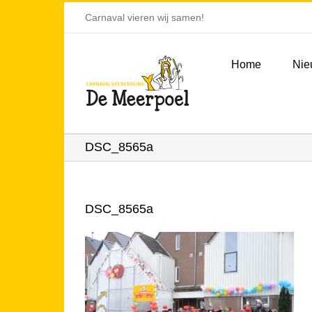
Ga
Carnaval vieren wij samen!
naar
inhoud
Home
Nie
DSC_8565a
DSC_8565a