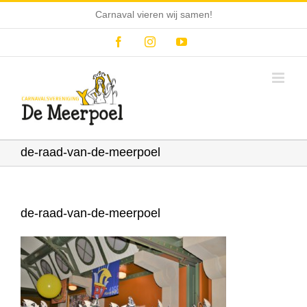
Ga
Carnaval vieren wij samen!
naar
inhoud
Facebook
Instagram
YouTube
de-raad-van-de-meerpoel
de-raad-van-de-meerpoel