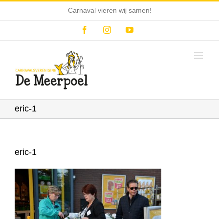
Ga
Carnaval vieren wij samen!
naar
inhoud
Facebook
Instagram
YouTube
eric-1
eric-1