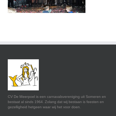
CV De Meerpoel is een carnavalsvereniging uit Someren en
bestaat al sinds 1964. Zolang dat wij bestaan is feesten en
gezelligheid hetgeen waar wij het voor doen.