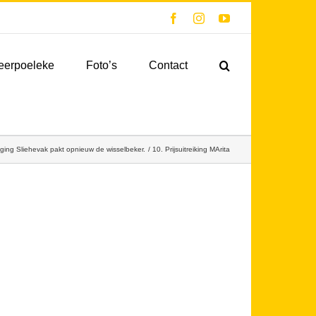
Facebook
Instagram
YouTube
eerpoeleke
Foto’s
Contact
ging Sliehevak pakt opnieuw de wisselbeker.
10. Prijsuitreiking MArita