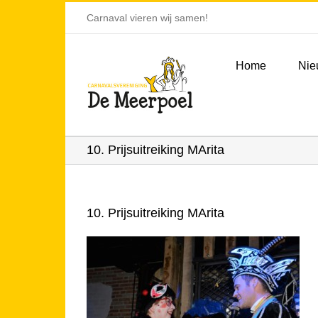
Ga
Carnaval vieren wij samen!
naar
inhoud
Home
Nie
10. Prijsuitreiking MArita
10. Prijsuitreiking MArita