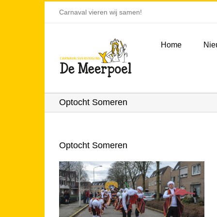
Ga
Carnaval vieren wij samen!
naar
inhoud
Home
Nie
Optocht Someren
Optocht Someren