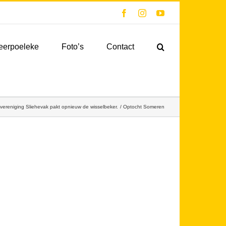
Facebook
Instagram
YouTube
eerpoeleke
Foto’s
Contact
vereniging Sliehevak pakt opnieuw de wisselbeker.
Optocht Someren