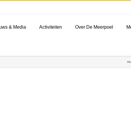
uws & Media
Activiteiten
Over De Meerpoel
M
H