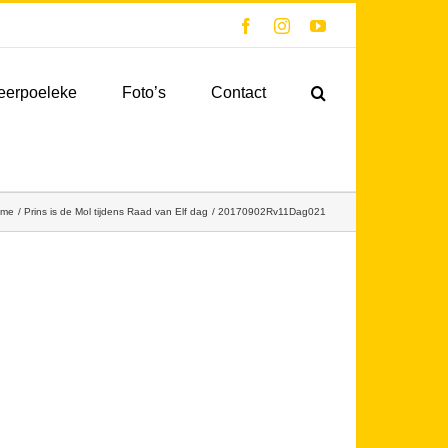
Facebook
Instagram
YouTube
eerpoeleke
Foto’s
Contact
ome
Prins is de Mol tijdens Raad van Elf dag
20170902Rv11Dag021