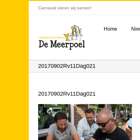
Ga
Carnaval vieren wij samen!
naar
inhoud
Home
Nie
20170902Rv11Dag021
20170902Rv11Dag021