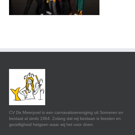
CV De Meerpoel is een carnavalsvereniging uit Someren en
bestaat al sinds 1964. Zolang dat wij bestaan is feesten en
gezelligheid hetgeen waar wij het voor doen.