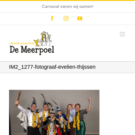
Ga
Carnaval vieren wij samen!
naar
inhoud
Facebook
Instagram
YouTube
IM2_1277-fotograaf-evelien-thijssen