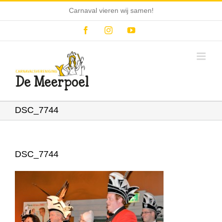
Ga
Carnaval vieren wij samen!
naar
inhoud
Facebook
Instagram
YouTube
DSC_7744
DSC_7744