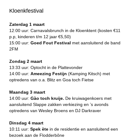
Kloenkfestival
Zaterdag 1 maart
12:00 uur: Carnavalsbrunch in de Kloenktent (kosten €11
p.p, kinderen t/m 12 jaar €5,50)
15:00 uur:
Goed Fout Festival
met aansluitend de band
2FM
Zondag 2 maart
13:33 uur: Optocht in de Plattevonder
14:00 uur:
Ameezing Festijn
(Kamping Kitsch) met
optredens van o.a. Blitz en Goa toch Fietse
Maandag 3 maart
14:00 uur:
Gào toch kruije.
De kruiwagenkoers met
aansluitend Slappe zakken verkiezing en ’s avonds
optredens van Wesley Broens en DJ Darkraver
Dinsdag 4 maart
10:11 uur:
Spek ète
in de residentie en aansluitend een
bezoek aan de Flodderbône