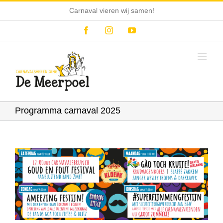
Ga
Carnaval vieren wij samen!
naar
inhoud
Facebook
Instagram
YouTube
Programma carnaval 2025
Bekijk
grotere
afbeelding