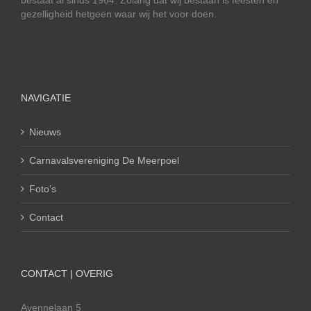
bestaat al sinds 1964. Zolang dat wij bestaan is feesten en
gezelligheid hetgeen waar wij het voor doen.
NAVIGATIE
Nieuws
Carnavalsvereniging De Meerpoel
Foto’s
Contact
CONTACT | OVERIG
Avennelaan 5