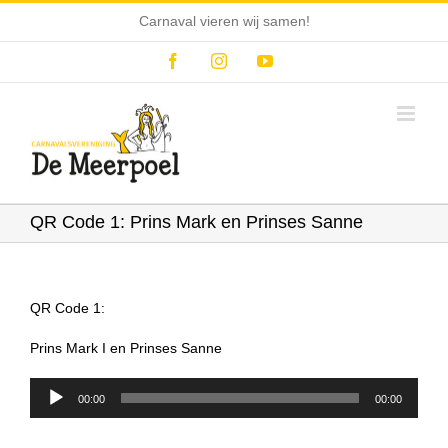
Ga
Carnaval vieren wij samen!
naar
inhoud
Facebook
Instagram
YouTube
QR Code 1: Prins Mark en Prinses Sanne
QR Code 1:
Prins Mark I en Prinses Sanne
Audiospeler
00:00
00:00