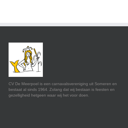
CV De Meerpoel is een carnavalsvereniging uit Someren en
bestaat al sinds 1964. Zolang dat wij bestaan is feesten en
gezelligheid hetgeen waar wij het voor doen.