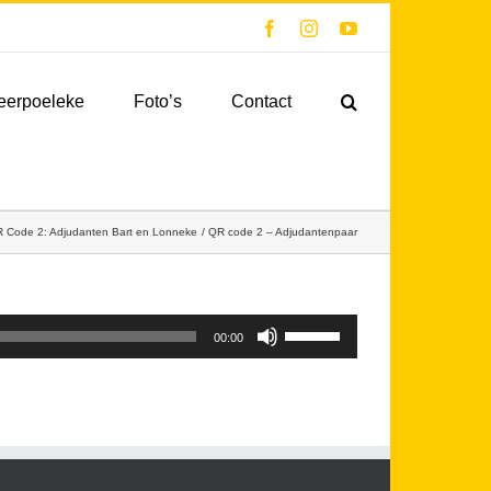
Facebook
Instagram
YouTube
eerpoeleke
Foto’s
Contact
 Code 2: Adjudanten Bart en Lonneke
QR code 2 – Adjudantenpaar
Gebruik
00:00
Omhoog/Omlaag
pijltoetsen
om
het
volume
te
verhogen