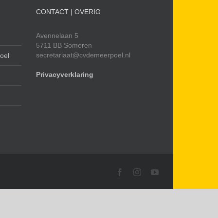
of
CONTACT | OVERIG
te
verlagen.
Avennelaan 5
5711 BB Someren
secretariaat@cvdemeerpoel.nl
oel
Privacyverklaring
Facebook
Instagram
YouTube