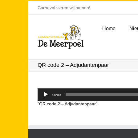
Ga
Carnaval vieren wij samen!
naar
inhoud
Home
Nie
QR code 2 – Adjudantenpaar
Audiospeler
00:00
“QR code 2 – Adjudantenpaar”.