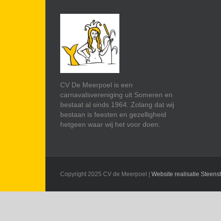
CV De Meerpoel is een
carnavalsvereniging uit Someren en
bestaat al sinds 1964. Zolang dat wij
bestaan is feesten en gezelligheid
hetgeen waar wij het voor doen.
Copyright 2025 CV de Meerpoel |
Website realisatie Steens