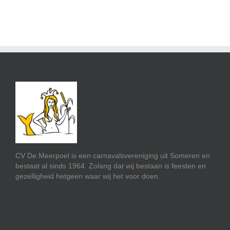
CV De Meerpoel is een carnavalsvereniging uit Someren en
bestaat al sinds 1964. Zolang dat wij bestaan is feesten en
gezelligheid hetgeen waar wij het voor doen.