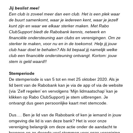
Jij beslist mee!
Een club is zoveel meer dan een club. Het is een plek waar
de buurt samenkomt, waar je iedereen kent, waar je jezelf
kunt zijn en waar we elkaar sterker maken. Met Rabo
ClubSupport biedt de Rabobank kennis, netwerk en
financiële ondersteuning aan clubs en verenigingen. Om ze
sterker te maken, voor nu en in de toekomst. Help jij jouw
club haar doel te behalen? Als lid bepaal jij namelijk welke
club een financiële ondersteuning ontvangt. Kortom: jouw
stem is geld waard!!
Stemperiode
De stemperiode is van 5 tot en met 25 oktober 2020. Als je
lid bent van de Rabobank kan je via de app of via de website
(via ‘Zelf regelen’ en vervolgens ‘Mijn lidmaatschap’ kan je
klikken op Rabo ClubSupport) je stem uitbrengen. Je
ontvangt dus geen persoonlijke kaart met stemcode.
Dus…. Ben je lid van de Rabobank of ken je iemand in jouw
omgeving die lid is van deze bank? Het is voor onze
vereniging belangrijk om deze actie onder de aandacht te
brengen en zo doende veel stemmen voor onze vereniging