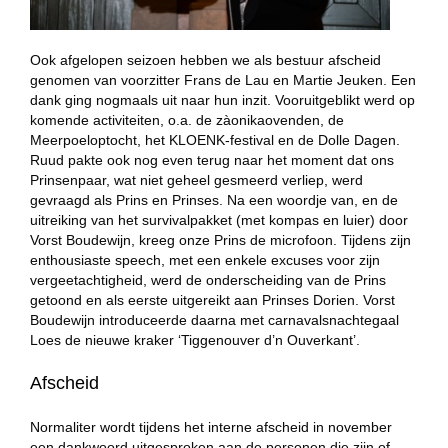
Ook afgelopen seizoen hebben we als bestuur afscheid
genomen van voorzitter Frans de Lau en Martie Jeuken. Een
dank ging nogmaals uit naar hun inzit. Vooruitgeblikt werd op
komende activiteiten, o.a. de zàonikaovenden, de
Meerpoeloptocht, het KLOENK-festival en de Dolle Dagen.
Ruud pakte ook nog even terug naar het moment dat ons
Prinsenpaar, wat niet geheel gesmeerd verliep, werd
gevraagd als Prins en Prinses. Na een woordje van, en de
uitreiking van het survivalpakket (met kompas en luier) door
Vorst Boudewijn, kreeg onze Prins de microfoon. Tijdens zijn
enthousiaste speech, met een enkele excuses voor zijn
vergeetachtigheid, werd de onderscheiding van de Prins
getoond en als eerste uitgereikt aan Prinses Dorien. Vorst
Boudewijn introduceerde daarna met carnavalsnachtegaal
Loes de nieuwe kraker ‘Tiggenouver d’n Ouverkant’.
Afscheid
Normaliter wordt tijdens het interne afscheid in november
een dankwoord uitgesproken aan de personen die zijn of