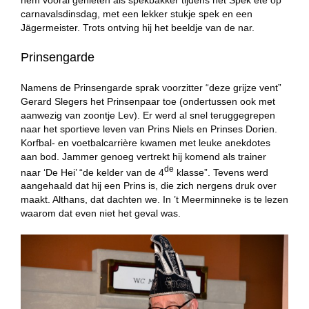
hem vooral genieten als spekbakker tijdens het Spek ète op
carnavalsdinsdag, met een lekker stukje spek en een
Jägermeister. Trots ontving hij het beeldje van de nar.
Prinsengarde
Namens de Prinsengarde sprak voorzitter “deze grijze vent”
Gerard Slegers het Prinsenpaar toe (ondertussen ook met
aanwezig van zoontje Lev). Er werd al snel teruggegrepen
naar het sportieve leven van Prins Niels en Prinses Dorien.
Korfbal- en voetbalcarrière kwamen met leuke anekdotes
aan bod. Jammer genoeg vertrekt hij komend als trainer
de
naar ‘De Hei’ “de kelder van de 4
klasse”. Tevens werd
aangehaald dat hij een Prins is, die zich nergens druk over
maakt. Althans, dat dachten we. In ’t Meerminneke is te lezen
waarom dat even niet het geval was.