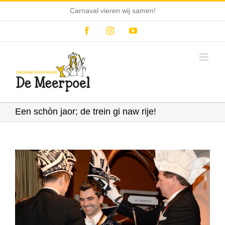
Ga
Carnaval vieren wij samen!
naar
inhoud
Facebook
Instagram
YouTube
Een schòn jaor; de trein gi naw rije!
Bekijk
grotere
afbeelding