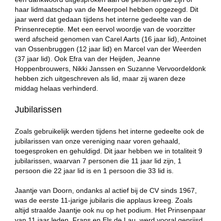
haar lidmaatschap van de Meerpoel hebben opgezegd. Dit
jaar werd dat gedaan tijdens het interne gedeelte van de
Prinsenreceptie. Met een eervol woordje van de voorzitter
werd afscheid genomen van Carel Aarts (16 jaar lid), Antoinet
van Ossenbruggen (12 jaar lid) en Marcel van der Weerden
(37 jaar lid). Ook Efra van der Heijden, Jeanne
Hoppenbrouwers, Nikki Janssen en Suzanne Vervoordeldonk
hebben zich uitgeschreven als lid, maar zij waren deze
middag helaas verhinderd.
Jubilarissen
Zoals gebruikelijk werden tijdens het interne gedeelte ook de
jubilarissen van onze vereniging naar voren gehaald,
toegesproken en gehuldigd. Dit jaar hebben we in totaliteit 9
jubilarissen, waarvan 7 personen die 11 jaar lid zijn, 1
persoon die 22 jaar lid is en 1 persoon die 33 lid is.
Jaantje van Doorn, ondanks al actief bij de CV sinds 1967,
was de eerste 11-jarige jubilaris die applaus kreeg. Zoals
altijd straalde Jaantje ook nu op het podium. Het Prinsenpaar
van 11 jaar leden, Frans en Els de Lau, werd vooral geprijsd