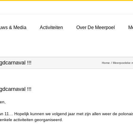
uws & Media
Activiteiten
Over De Meerpoel
M
gdcarnaval !!!
Home
Meerpoeleke 
gdcarnaval !!!
en,
an 11… Hopelijk kunnen we volgend jaar met zijn allen weer de polona
nkele activiteiten georganiseerd.