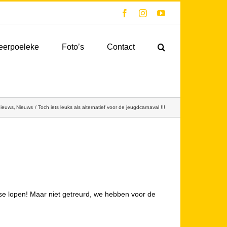
Facebook
Instagram
YouTube
eerpoeleke
Foto’s
Contact
nieuws
Nieuws
Toch iets leuks als alternatief voor de jeugdcarnaval !!!
ise lopen! Maar niet getreurd, we hebben voor de