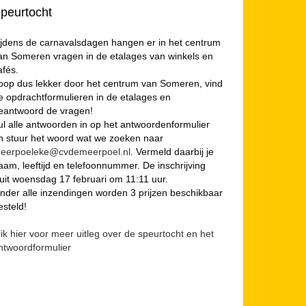
peurtocht
ijdens de carnavalsdagen hangen er in het centrum
an Someren vragen in de etalages van winkels en
afés.
oop dus lekker door het centrum van Someren, vind
e opdrachtformulieren in de etalages en
eantwoord de vragen!
ul alle antwoorden in op het antwoordenformulier
n stuur het woord wat we zoeken naar
eerpoeleke@cvdemeerpoel.nl
. Vermeld daarbij je
aam, leeftijd en telefoonnummer. De inschrijving
luit woensdag 17 februari om 11:11 uur.
nder alle inzendingen worden 3 prijzen beschikbaar
esteld!
lik hier voor meer uitleg over de speurtocht en het
ntwoordformulier