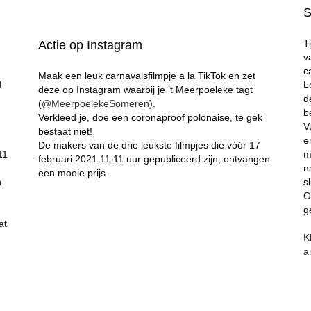
S
T
Actie op Instagram
v
c
Maak een leuk carnavalsfilmpje a la TikTok en zet
d
L
deze op Instagram waarbij je ’t Meerpoeleke tagt
d
(
@MeerpoelekeSomeren
).
b
Verkleed je, doe een coronaproof polonaise, te gek
V
bestaat niet!
e
De makers van de drie leukste filmpjes die vóór 17
11
m
februari 2021 11:11 uur gepubliceerd zijn, ontvangen
n
een mooie prijs.
n
s
O
g
at
K
a