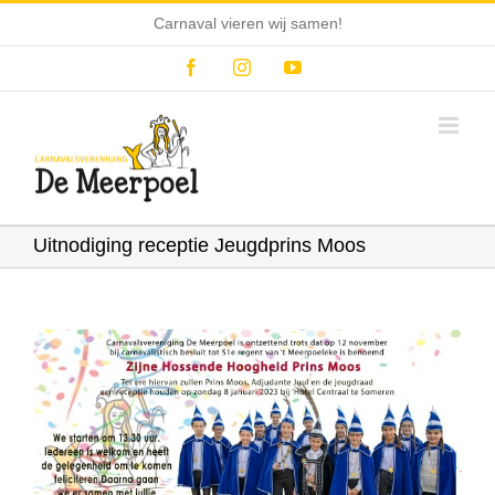
Ga
Carnaval vieren wij samen!
naar
inhoud
Facebook
Instagram
YouTube
Uitnodiging receptie Jeugdprins Moos
Bekijk
grotere
afbeelding