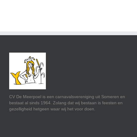
CV De Meerpoel is een carnavalsvereniging uit Someren en
bestaat al sinds 1964. Zolang dat wij bestaan is feesten en
gezelligheid hetgeen waar wij het voor doen.