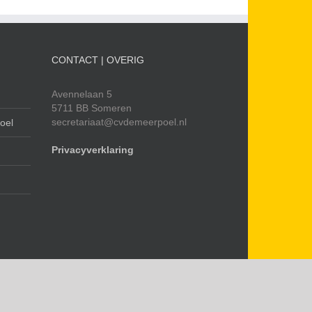
CONTACT | OVERIG
Avennelaan 5
5711 BB Someren
secretariaat@cvdemeerpoel.nl
oel
Privacyverklaring
Facebook
Instagram
YouTube