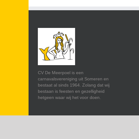
CV De Meerpoel is een
carnavalsvereniging uit Someren en
bestaat al sinds 1964. Zolang dat wij
bestaan is feesten en gezelligheid
hetgeen waar wij het voor doen.
Copyright 2025 CV de Meerpoel |
Website realisatie Steens